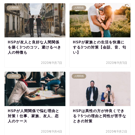
人間関係
人間関係
HSPが友人と良好な人間関係
HSPが家族との生活を快適に
を築く3つのコツ。避けるべき
する3つの対策【会話、音、匂
人の特徴も
い】
2020年9月7日
2020年9月5日
人間関係
人間関係
HSPが人間関係で悩む理由と
HSPは異性の方が仲良くでき
対策！仕事、家族、友人、恋
る？5つの理由と同性が苦手な
人のケース
ときの対策
2020年9月4日
2020年9月2日