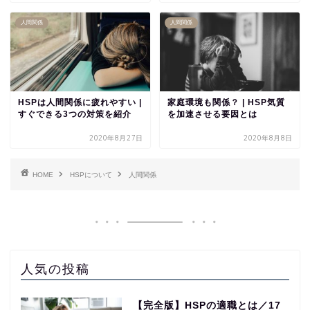
人間関係
人間関係
HSPは人間関係に疲れやすい |
家庭環境も関係？ | HSP気質
すぐできる3つの対策を紹介
を加速させる要因とは
2020年8月27日
2020年8月8日
HOME
HSPについて
人間関係
人気の投稿
【完全版】HSPの適職とは／17