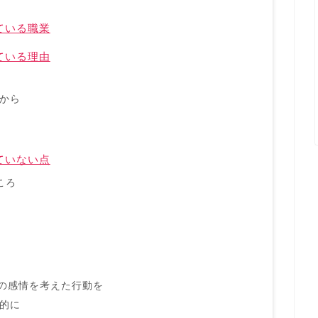
ている職業
ている理由
から
ていない点
ころ
手の感情を考えた行動を
的に