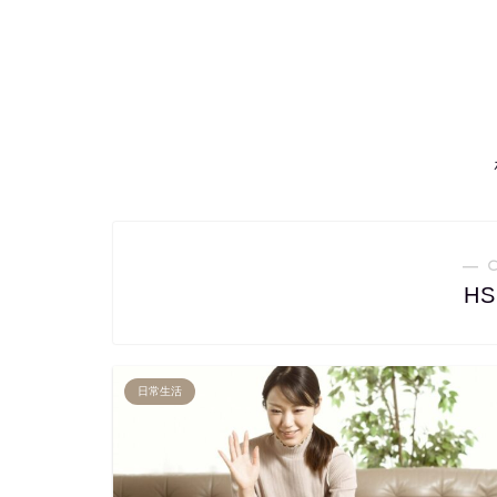
― 
H
日常生活