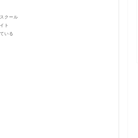
のスクール
イト
れている