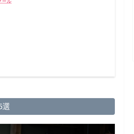
クール
5選